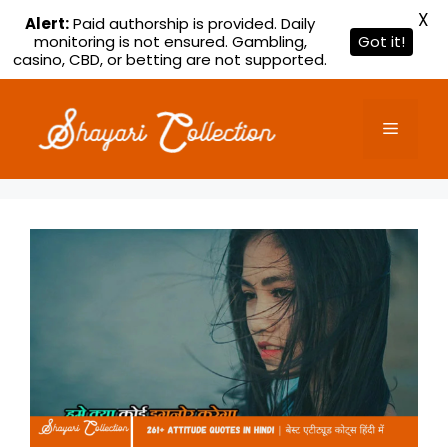
X
Alert:
Paid authorship is provided. Daily
monitoring is not ensured. Gambling,
Got it!
casino, CBD, or betting are not supported.
Skip
to
Menu
content