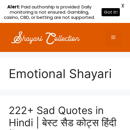
X
Alert:
Paid authorship is provided. Daily
monitoring is not ensured. Gambling,
Got it!
casino, CBD, or betting are not supported.
Skip
to
Menu
content
Emotional Shayari
222+ Sad Quotes in
Hindi | बेस्ट सैड कोट्स हिंदी